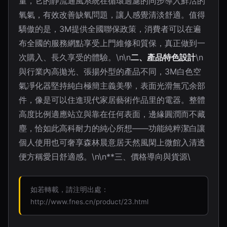
量，它的靜流通風系統在循環過濾的同步導入鮮活的
氧氣，有效改善缺氧問題，讓人感覺清淡舒適。值得
驕傲的是，3M提供全國聯保政策，消費者可以在遍
布全國的服務網點享受上門維修和質保，真正做到一
次購入、長久享受的體驗。\n\n
二、產品特色設計
\n
與行業內高拋光、張揚外型的產品不同，3M白色空
氣凈化器堅持純白極簡主義美學，表面光滑無冗余部
件，像是可以住進現代家居藝術作品里的電器。整體
高度比例適應站立與靠在任何表面，邊緣圓潤而不藏
塵，恰如此高科耐力的純心所想——功能純粹潔白讓
個人使用也可奢享森林晨意居天然風閑上微館入清透
便方稱愛日舒適感。\n\n**三、價格導向與貨源\
如若轉載，請注明出處：
http://www.fnes.cn/product/23.html