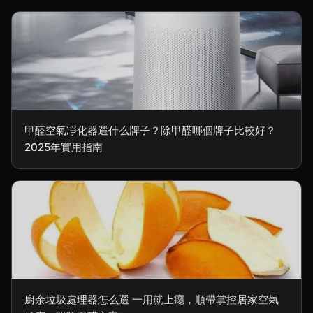
甲醛空氣凈化器選什么牌子？除甲醛哪個牌子比較好？
2025年實用指南
廚余垃圾處理器怎么選 一用就上癮，順帶掌控居家空氣