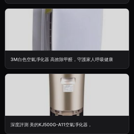
3M白色空氣凈化器 高效除甲醛，守護家人呼吸健康
深度評測 美的KJ500G-A11空氣凈化器，