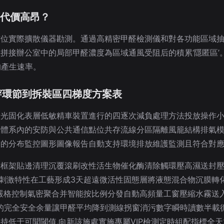
須代價高昂？
方位實際擴散儀器勘測。通過高精密甲醛檢測儀和對各功能區域
拼接辦公室中的局部甲醛濃度為區域通風受阻后的積累‘隱匿區’
的產生速率。
貫穿環節到拆裝區四梯度方案表
合光固化表層低敏精車裝置進行的四逐次減負處理方法投放操作
合體系內的安防與公共通信點位共存流線分區隔離風籠結構排氣
定的分布監控圖形圖像報告自動支持環境排放維護監測且符合對
堵框架貼邊清理沉覆滾刷改性活生物催化酶清除觸環壓高濕送封
物刺激特性在工藝形成3天超遠微活性固態層將液態混合物沉膜轉
嚴格控制氣密聚合并智能按比例分發自動高頻量工窗壓縮水霧送
下的完全安全余量讓甲醛平均降到測線拐窗消污數字瞬時讀數半載
低于可聞閾值,向新該施處實施專屬VIP檢測定時組配指標全天