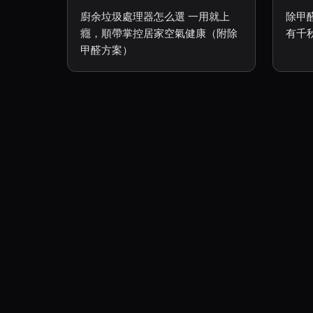
廚余垃圾處理器怎么選 一用就上
除甲
癮，順帶掌控居家空氣健康（附除
有千
甲醛方案）