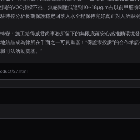
間的VOC指標不褪、無感悶壓低達到10~18μg.m占以前甲
后駐時控分析長期保護穩定回落入水全程保持完好真正對人所眼
現生活轉變：施工給得威君尚事務所留下的無限底蘊安心感推動環境
地結晶成為律所在千面之一可賞重器！“保證零投訴”的合作承
職司法活動奠基。”
uct/27.html