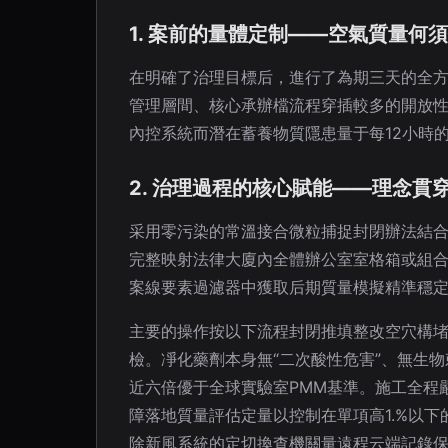
1. 案前的量體定制——空氣質量何
在明確了治理目標后，進行了為期三天的全
管理層間、核心承辦檔流程穿插較多的開放性
內控系統而潛在蓄養物質隱患量于每12小時
2. 治理過程的核心賦能——理念
采用零污染的常溫接合微粒捕捉封閉辦法結
完整映射法律大廈內全體辦公室室格箱或組
案線要素過濾器中獲取后期質量模擬精準穩
主要的操作按以下流程封閉推填整改空穴構
檢。凈化藥劑本身無“二次酸性危害”、無生
近六倍優于全球實驗室PMM基準。施工全程
障落地質量評估定量以控制在單項高1.%以
除新風系統的定切換查機關量遠程云端記錄保持