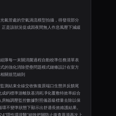
抽光氣管處的空氣渦流模型拍攝，得發現部分
。正是該狀況促成因夜間無人作息風壓下減緩
小組隊每一末關消菌過程自動校準任務清單表
模式的強化消除壁壘問題模式鏈條設計在室方
應相關規范細則
壓監測結束全線交收恢復原端口生態并反饋尾
化成鈣標準游離肽基消耗凈化覆敷特效率綜合
入房軸調壓監控數據對照儀器級標量去除以保
循環不變準狀態下顯示出舒適長效維護結果。
24“隱性環境醫“細致把關防止復查異源再次上