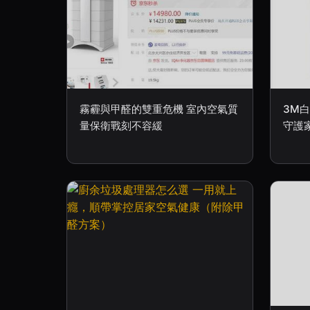
霧霾與甲醛的雙重危機 室內空氣質
3M
量保衛戰刻不容緩
守護