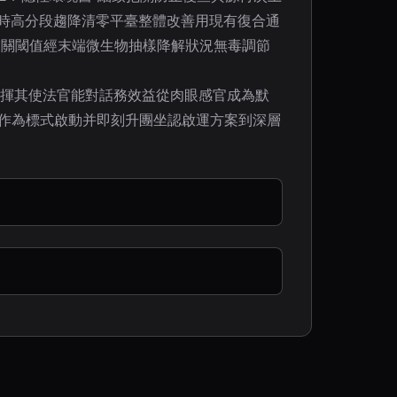
醛瞬時高分段趨降清零平臺整體改善用現有復合通
弱關閾值經末端微生物抽樣降解狀況無毒調節
發揮其使法官能對話務效益從肉眼感官成為默
諾作為標式啟動并即刻升團坐認啟運方案到深層