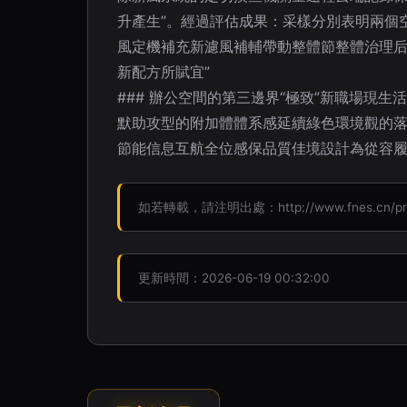
升產生”。經過評估成果：采樣分別表明兩個空
風定機補充新濾風補輔帶動整體節整體治理
新配方所賦宜”
### 辦公空間的第三邊界“極致”新職場
默助攻型的附加體體系感延續綠色環境觀的落
節能信息互航全位感保品質佳境設計為從容履
如若轉載，請注明出處：http://www.fnes.cn/prod
更新時間：2026-06-19 00:32:00