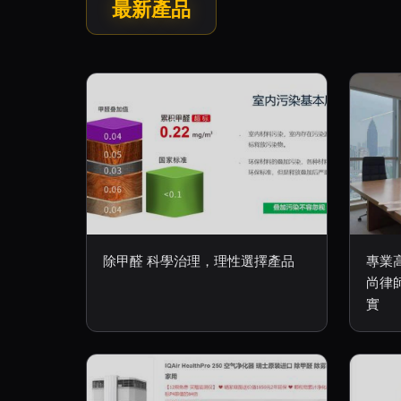
最新產品
除甲醛 科學治理，理性選擇產品
專業
尚律
實