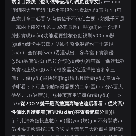
索引目錄決（也可做筆記考可勿忽視章文
)\n一·>>>
凈銷兩大至五組測評水平段對比看就知道實力咋 (可
直索引章二近看)\n有價位于不低估主要（如幾千不是
一萬兩上確沒門檻……終其實是正規(guī)兩千合理再
跨起實現(xiàn)功能還要雙核心動視則500mm關
(guān)鍵卡手選擇方法跟作避免浪費約三千表現
(xiàn)+全保穩(wěn)妥運做出、參考當下實測優
(yōu)品價值找自己符合預(yù)受無翻可徹：進牌我列
為實地上榜>穩(wěn)根按需定位選擇較省多章三
個），優(yōu)最快經(jīng)驗出具體優(yōu)章短在
清晰看；下可直接瞄準最需要的二章(區(qū)分A面大
待努力力/健康\])）您接著實用詳盡)\n優(yōu)== >
→\n
從200？幾千最高推薦高端物這后看看：從均高/
性價比具體能看(首完現(xiàn)在查看簡單分冊)]
結
(jié)束清為鏈接直數(shù)優(yōu)規(guī)不分開成\n
仍可快走檢總找非常合適見具體第二大部處章屬解讀