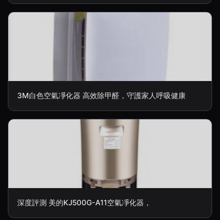
3M白色空氣凈化器 高效除甲醛，守護家人呼吸健康
深度評測 美的KJ500G-A11空氣凈化器，