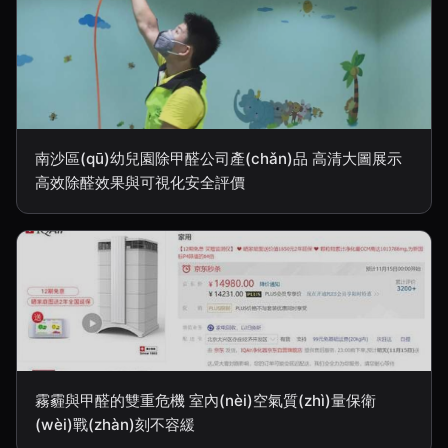
南沙區(qū)幼兒園除甲醛公司產(chǎn)品 高清大圖展示
高效除醛效果與可視化安全評價
霧霾與甲醛的雙重危機 室內(nèi)空氣質(zhì)量保衛
(wèi)戰(zhàn)刻不容緩