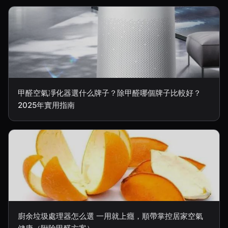
甲醛空氣凈化器選什么牌子？除甲醛哪個牌子比較好？
2025年實用指南
廚余垃圾處理器怎么選 一用就上癮，順帶掌控居家空氣