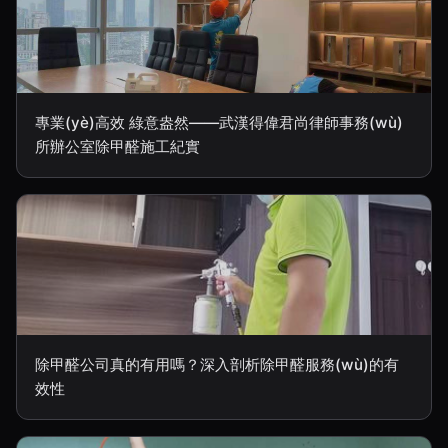
專業(yè)高效 綠意盎然——武漢得偉君尚律師事務(wù)
所辦公室除甲醛施工紀實
除甲醛公司真的有用嗎？深入剖析除甲醛服務(wù)的有
效性