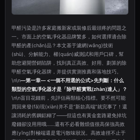
甲醛污染是許多家庭搬新家或裝修后最頭疼的問題之
一。市面上的空氣凈化器品牌繁多，如何選擇適合除
甲醛的產(chǎn)品？本文基于濾網(wǎng)技術
(shù)、分解能力、權(quán)威測試和用戶口碑，幫
助您避開營銷陷阱，找到真正高效、好用、劃算的除
甲醛空氣凈化器牌，并提供實測推薦和落地技巧。
\n\n
—第一章— <一個不用選的公式>先判斷：什么
類型的空氣凈化器才是「除甲醛實戰(zhàn)達人」？
\n\n盲目花錢前，先評估兩類核心指標。要不然可能
買回來發(fā)現(xiàn)并不是“新款高端”就完事了！還
讓消耗的舊鋼鋁糊了——但這也有黃金套路避免掉坑
廢錢卻沒用用哦……還有不必看難煩值很高保強高效
應(yīng)對極端還是電污散味狀況。高效途徑不止于